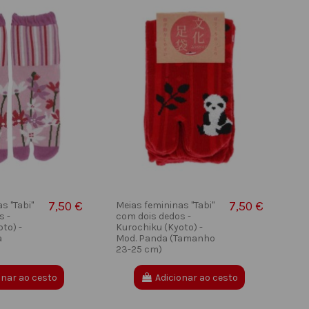
7,50 €
7,50 €
s "Tabi"
Meias femininas "Tabi"
s -
com dois dedos -
to) -
Kurochiku (Kyoto) -
a
Mod. Panda (Tamanho
23-25 cm)
onar ao cesto
Adicionar ao cesto