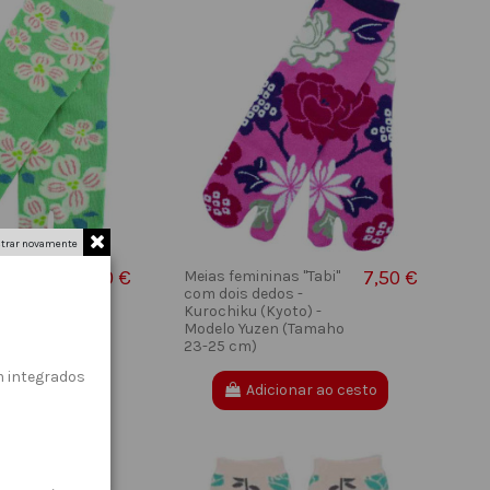
trar novamente
7,50 €
7,50 €
s "Tabi"
Meias femininas "Tabi"
s -
com dois dedos -
to) -
Kurochiku (Kyoto) -
uki
Modelo Yuzen (Tamaho
23-25 cm)
 integrados
onar ao cesto
Adicionar ao cesto