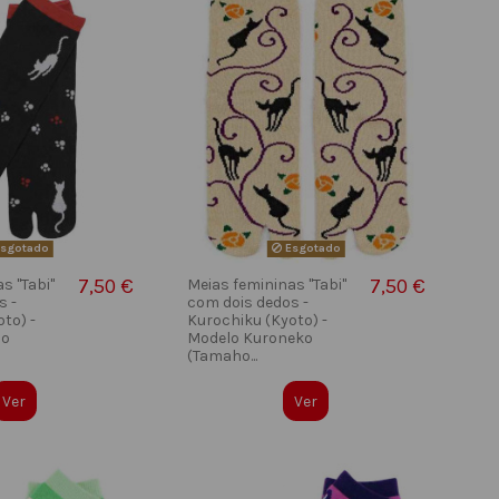
sgotado
Esgotado
7,50 €
7,50 €
s "Tabi"
Meias femininas "Tabi"
s -
com dois dedos -
to) -
Kurochiku (Kyoto) -
no
Modelo Kuroneko
(Tamaho...
Ver
Ver