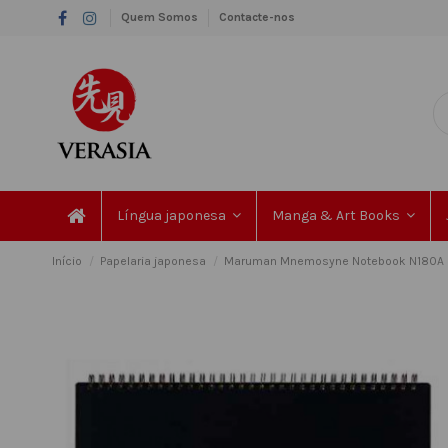
Quem Somos
Contacte-nos
Língua japonesa
Manga & Art Books
Início
Papelaria japonesa
Maruman Mnemosyne Notebook N180A (F