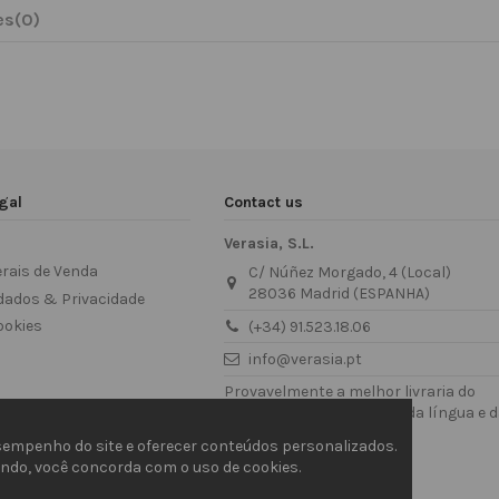
es
(0)
gal
Contact us
Verasia, S.L.
rais de Venda
C/ Núñez Morgado, 4 (Local)
28036 Madrid (ESPANHA)
dados & Privacidade
ookies
(+34) 91.523.18.06
info@verasia.pt
Provavelmente a melhor livraria do
mundo para os amantes da língua e 
cultura japonesa
empenho do site e oferecer conteúdos personalizados.
ando, você concorda com o uso de cookies.