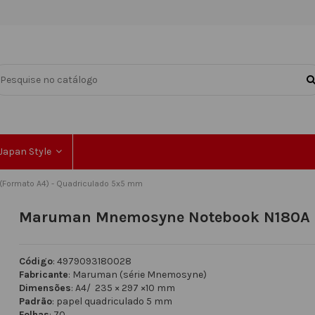
Japan Style
ormato A4) - Quadriculado 5x5 mm
Maruman Mnemosyne Notebook N180A (
Código
: 4979093180028
Fabricante
: Maruman (série Mnemosyne)
Dimensões
: A4/ 235 × 297 ×10 mm
Padrão
:
papel quadriculado
5 mm
Folhas
: 70