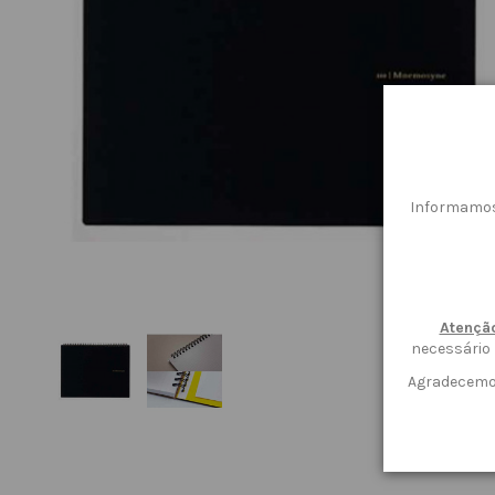
Informamos
Atençã
necessário
Agradecemos