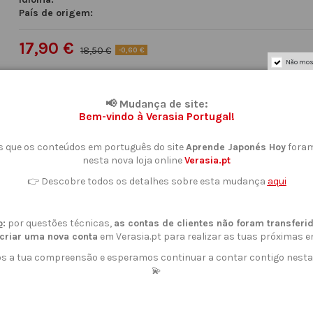
País de origem:
17,90 €
18,50 €
-0,60 €
Não mos
Adicionar ao cesto
📢 Mudança de site:
Bem-vindo à Verasia Portugal!
 que os conteúdos em português do site
Aprende Japonés Hoy
foram
nesta nova loja online
Verasia.pt
👉 Descobre todos os detalhes sobre esta mudança
aqui
o
:
por questões técnicas,
as contas de clientes não foram transferi
criar uma nova conta
em Verasia.pt para realizar as tuas próximas
 a tua compreensão e esperamos continuar a contar contigo nesta
💫