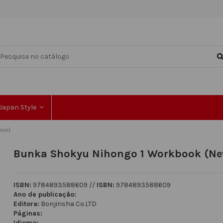
Japan Style
ion)
Bunka Shokyu Nihongo 1 Workbook (New
ISBN:
9784893588609 //
ISBN:
9784893588609
Ano de publicação:
Editora:
Bonjinsha Co.LTD
Páginas:
Idioma: