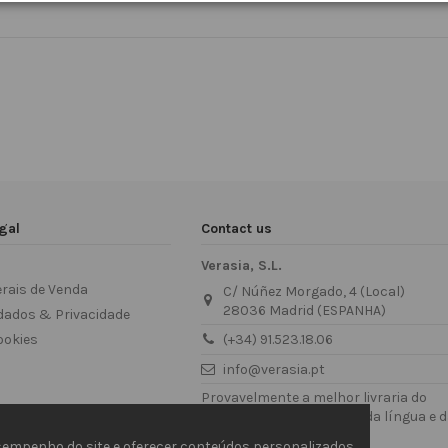
gal
Contact us
Verasia, S.L.
rais de Venda
C/ Núñez Morgado, 4 (Local)
28036 Madrid (ESPANHA)
dados & Privacidade
ookies
(+34) 91.523.18.06
info@verasia.pt
Provavelmente a melhor livraria do
mundo para os amantes da língua e 
cultura japonesa
empenho do site e oferecer conteúdos personalizados.