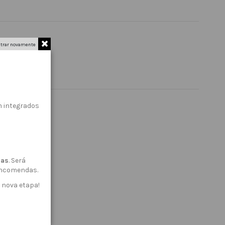
trar novamente
 integrados
das
. Será
 encomendas.
 nova etapa!