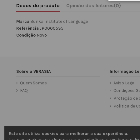
Dados do produto
Opinião dos leitores
(0)
Marca
Bunka Institute of Language
Referência
JP0000535
Condição
Novo
Sobre a VERASIA
Informação Le
Quem Somos
Aviso Legal
FAQ
Condições Ge
Proteção de 
Política de C
Este site utiliza cookies para melhorar a sua experiência.
Usamos cookies para lembrar suas preferências, melhorar o des