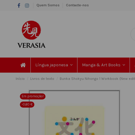
Quem Somos
Contacte-nos
Língua japonesa
Manga & Art Books
Início
Livros de texto
Bunka Shokyu Nihongo 1 Workbook (New edit
Em promoção!
-0,60 €