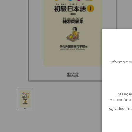
Informamos
Atençã
necessário
Agradecemos